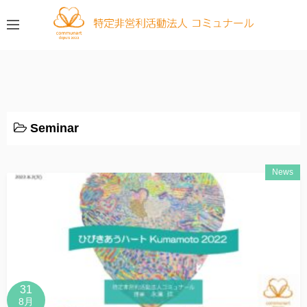
コ
ン
テ
ン
ツ
へ
ス
Seminar
キ
ッ
プ
News
31
8月