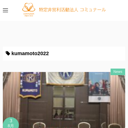
コ
ン
テ
ン
ツ
へ
ス
kumamoto2022
キ
ッ
プ
News
3
8月