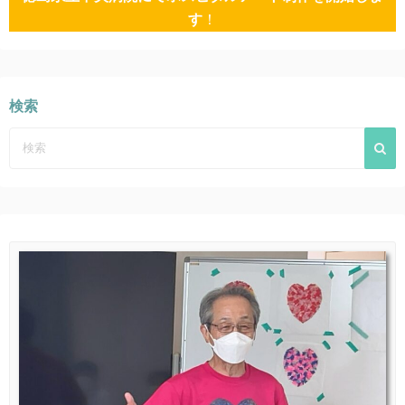
送
す
！
り
検索