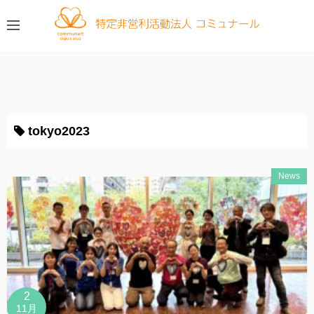
コ
ン
テ
ン
ツ
へ
ス
tokyo2023
キ
ッ
プ
News
2
11月