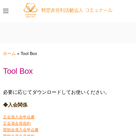
コ
ン
テ
ン
ツ
へ
ス
ホーム
»
Tool Box
キ
ッ
Tool Box
プ
必要に応じてダウンロードしてお使いください。
◆入会関係
正会員入会申込書
正会員会員規約
賛助会員入会申込書