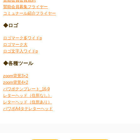
賛助会員会員規約
賛助会員募集フライヤー
コミュナール紹介フライヤー
◆ロゴ
ロゴマーク多ワイドp
ロゴマーク大
ロゴ文字入ワイドp
◆各種ツール
zoom背景3×2
zoom背景4×2
パワポテンプレート_16-9
レターヘッド（住所なし）
レターヘッド（住所あり）
パワポA4タテレターヘッド