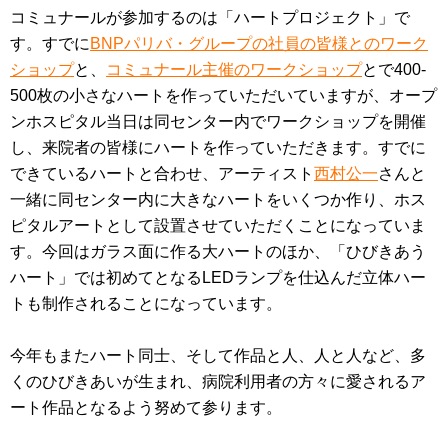
コミュナールが参加するのは「ハートプロジェクト」で
す。すでに
BNPパリバ・グループの社員の皆様とのワーク
ショップ
と、
コミュナール主催のワークショップ
とで400-
500枚の小さなハートを作っていただいていますが、オープ
ンホスピタル当日は同センター内でワークショップを開催
し、来院者の皆様にハートを作っていただきます。すでに
できているハートと合わせ、アーティスト
西村公一
さんと
一緒に同センター内に大きなハートをいくつか作り、ホス
ピタルアートとして設置させていただくことになっていま
す。今回はガラス面に作る大ハートのほか、「ひびきあう
ハート」では初めてとなるLEDランプを仕込んだ立体ハー
トも制作されることになっています。
今年もまたハート同士、そして作品と人、人と人など、多
くのひびきあいが生まれ、病院利用者の方々に愛されるア
ート作品となるよう努めて参ります。